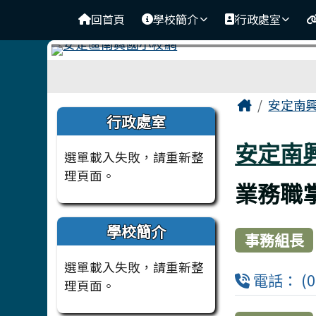
臺南市安定南興國小
導覽列
跳至主內容區
回首頁
學校簡介
行政處室
工具列
頁尾區域
主內容
Home
安定南
左邊區域內容
行政處室
安定南
選單載入失敗，請重新整
理頁面。
業務職
學校簡介
事務組長
選單載入失敗，請重新整
電話： (06
理頁面。