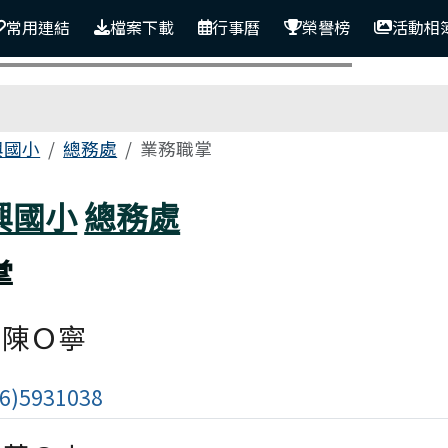
常用連結
檔案下載
行事曆
榮譽榜
活動相
區域
興國小
總務處
業務職掌
興國小
總務處
掌
陳Ｏ寧
)5931038