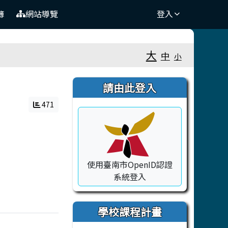
簿
網站導覽
登入
⏸
大
中
小
右邊區域內容
請由此登入
471
使用臺南市OpenID認證
系統登入
學校課程計畫