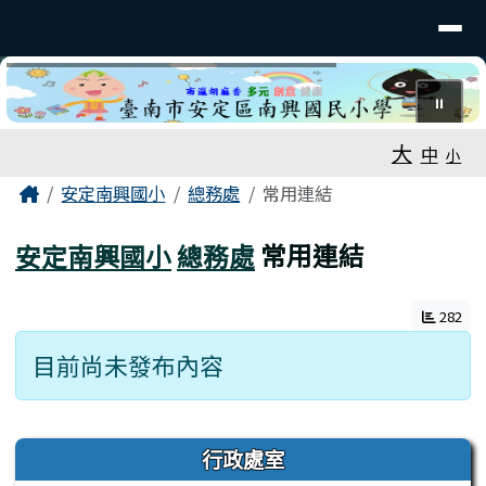
臺南市安定南興國小
導覽列
跳至主內容區
⏸
工具列
大
中
小
頁尾區域
主內容區域
Home
安定南興國小
總務處
常用連結
安定南興國小
總務處
常用連結
282
目前尚未發布內容
左邊區域內容
行政處室