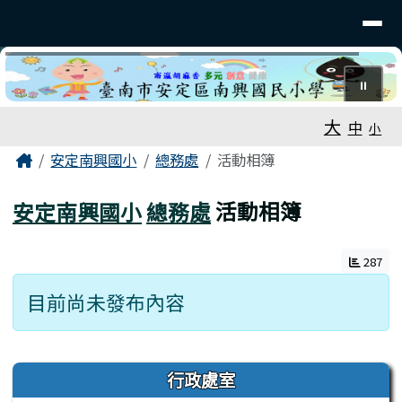
臺南市安定南興國小
導覽列
跳至主內容區
⏸
工具列
大
中
小
頁尾區域
主內容區域
Home
安定南興國小
總務處
活動相簿
安定南興國小
總務處
活動相簿
287
目前尚未發布內容
左邊區域內容
行政處室