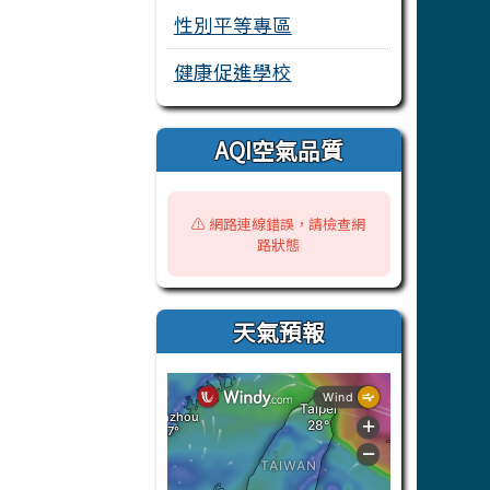
性別平等專區
健康促進學校
AQI空氣品質
⚠️ 網路連線錯誤，請檢查網
路狀態
天氣預報