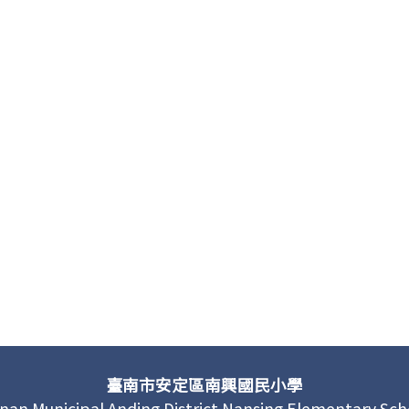
臺南市安定區南興國民小學
inan Municipal Anding District Nansing Elementary Sch