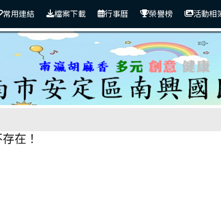
常用連結
檔案下載
行事曆
榮譽榜
活動相
區域
不存在！