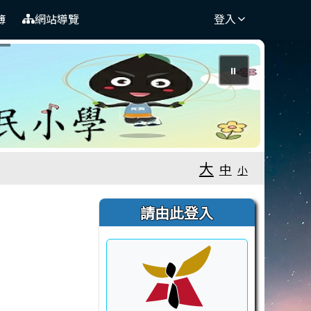
簿
網站導覽
登入
⏸
大
中
小
右邊區域內容
請由此登入