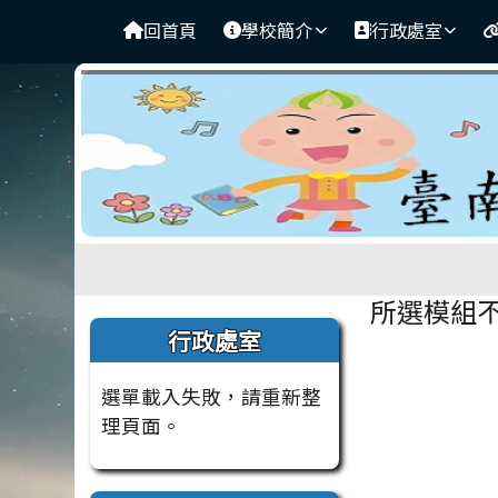
臺南市安定南興國小
導覽列
跳至主內容區
回首頁
學校簡介
行政處室
工具列
頁尾區域
主內容
所選模組
左邊區域內容
行政處室
選單載入失敗，請重新整
理頁面。