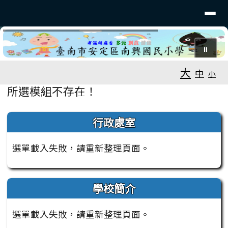
臺南市安定南興國小
導覽列
跳至主內容區
⏸
工具列
大
中
小
頁尾區域
主內容區域
所選模組不存在！
左邊區域內容
行政處室
選單載入失敗，請重新整理頁面。
學校簡介
選單載入失敗，請重新整理頁面。