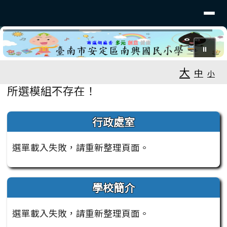
臺南市安定南興國小
導覽列
跳至主內容區
⏸
工具列
大
中
小
頁尾區域
主內容區域
所選模組不存在！
左邊區域內容
行政處室
選單載入失敗，請重新整理頁面。
學校簡介
選單載入失敗，請重新整理頁面。