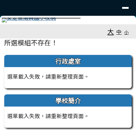
臺南市安定南興國小
導覽列
跳至主內容區
工具列
⏸
大
中
小
頁尾區域
主內容區域
所選模組不存在！
左邊區域內容
行政處室
選單載入失敗，請重新整理頁面。
學校簡介
選單載入失敗，請重新整理頁面。